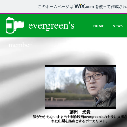
このホームページは
.com
を使って作成され
ever
green's
HOME
NEWS
member
藤田 光貴
訳が分からないまま自主制作映画evergreen'sの主役に抜擢
れた山梨を拠点とするボーカリスト。