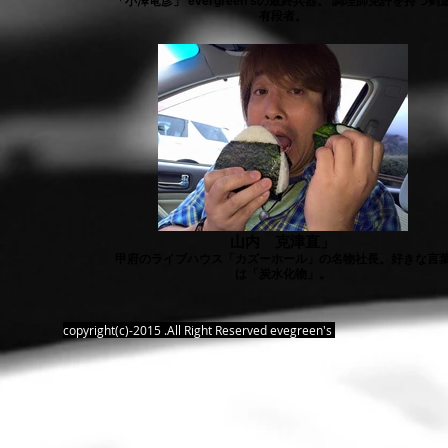
「小澤竜彦」 evergreen'sの最終兵器。 調理師免許を持つ剣
有段者。
山内 克津直」
甲府のライブハウス「カズーホール」の名物社長。好きな言
は「炭水化物」。
copyright(c)-2015 .All Right Reserved evegreen's